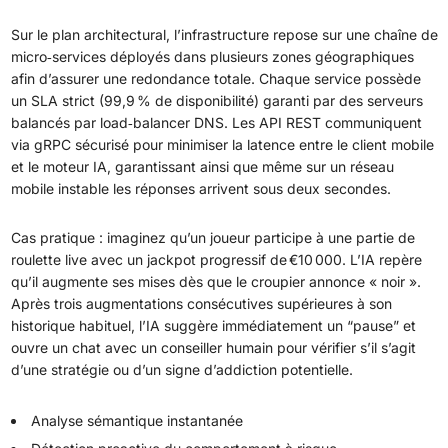
Sur le plan architectural, l’infrastructure repose sur une chaîne de
micro‑services déployés dans plusieurs zones géographiques
afin d’assurer une redondance totale. Chaque service possède
un SLA strict (99,9 % de disponibilité) garanti par des serveurs
balancés par load‑balancer DNS. Les API REST communiquent
via gRPC sécurisé pour minimiser la latence entre le client mobile
et le moteur IA, garantissant ainsi que même sur un réseau
mobile instable les réponses arrivent sous deux secondes.
Cas pratique : imaginez qu’un joueur participe à une partie de
roulette live avec un jackpot progressif de €10 000. L’IA repère
qu’il augmente ses mises dès que le croupier annonce « noir ».
Après trois augmentations consécutives supérieures à son
historique habituel, l’IA suggère immédiatement un “pause” et
ouvre un chat avec un conseiller humain pour vérifier s’il s’agit
d’une stratégie ou d’un signe d’addiction potentielle.
Analyse sémantique instantanée