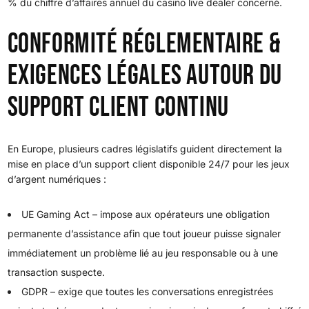
% du chiffre d’affaires annuel du casino live dealer concerné.
Conformité réglementaire &
exigences légales autour du
support client continu
En Europe, plusieurs cadres législatifs guident directement la
mise en place d’un support client disponible 24/7 pour les jeux
d’argent numériques :
UE Gaming Act – impose aux opérateurs une obligation
permanente d’assistance afin que tout joueur puisse signaler
immédiatement un problème lié au jeu responsable ou à une
transaction suspecte.
GDPR – exige que toutes les conversations enregistrées