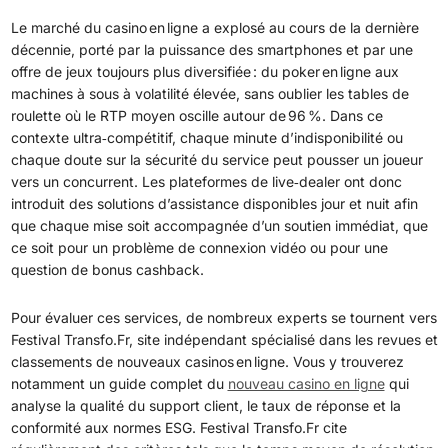
Le marché du casino en ligne a explosé au cours de la dernière
décennie, porté par la puissance des smartphones et par une
offre de jeux toujours plus diversifiée : du poker en ligne aux
machines à sous à volatilité élevée, sans oublier les tables de
roulette où le RTP moyen oscille autour de 96 %. Dans ce
contexte ultra‑compétitif, chaque minute d’indisponibilité ou
chaque doute sur la sécurité du service peut pousser un joueur
vers un concurrent. Les plateformes de live‑dealer ont donc
introduit des solutions d’assistance disponibles jour et nuit afin
que chaque mise soit accompagnée d’un soutien immédiat, que
ce soit pour un problème de connexion vidéo ou pour une
question de bonus cashback.
Pour évaluer ces services, de nombreux experts se tournent vers
Festival Transfo.Fr, site indépendant spécialisé dans les revues et
classements de nouveaux casinos en ligne. Vous y trouverez
notamment un guide complet du
nouveau casino en ligne
qui
analyse la qualité du support client, le taux de réponse et la
conformité aux normes ESG. Festival Transfo.Fr cite