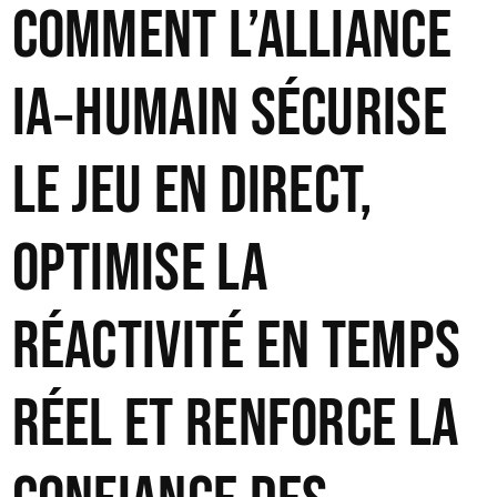
comment l’alliance
IA‑humain sécurise
le jeu en direct,
optimise la
réactivité en temps
réel et renforce la