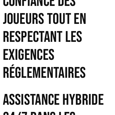
confiance des
joueurs tout en
respectant les
exigences
réglementaires
Assistance hybride