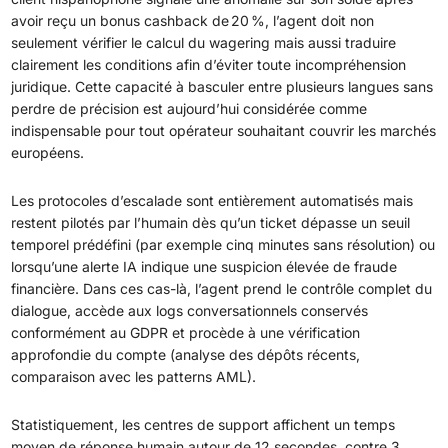
avoir reçu un bonus cashback de 20 %, l’agent doit non
seulement vérifier le calcul du wagering mais aussi traduire
clairement les conditions afin d’éviter toute incompréhension
juridique. Cette capacité à basculer entre plusieurs langues sans
perdre de précision est aujourd’hui considérée comme
indispensable pour tout opérateur souhaitant couvrir les marchés
européens.
Les protocoles d’escalade sont entièrement automatisés mais
restent pilotés par l’humain dès qu’un ticket dépasse un seuil
temporel prédéfini (par exemple cinq minutes sans résolution) ou
lorsqu’une alerte IA indique une suspicion élevée de fraude
financière. Dans ces cas-là, l’agent prend le contrôle complet du
dialogue, accède aux logs conversationnels conservés
conformément au GDPR et procède à une vérification
approfondie du compte (analyse des dépôts récents,
comparaison avec les patterns AML).
Statistiquement, les centres de support affichent un temps
moyen de réponse humain autour de 12 secondes, contre 3