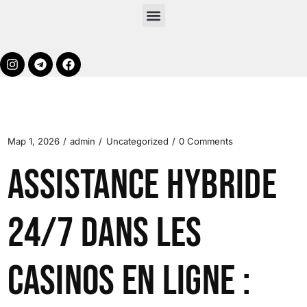
Мар 1, 2026
admin
Uncategorized
0 Comments
Assistance hybride
24/7 dans les
casinos en ligne :