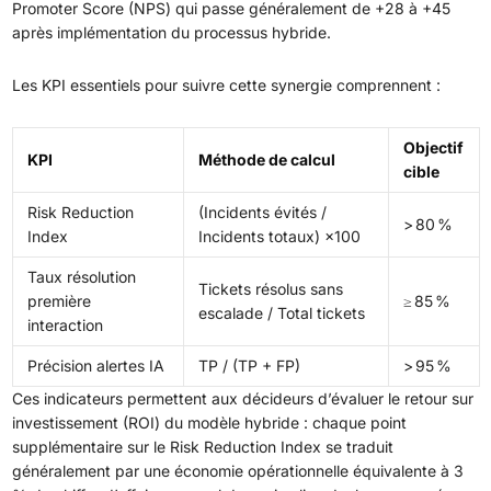
Promoter Score (NPS) qui passe généralement de +28 à +45
après implémentation du processus hybride.
Les KPI essentiels pour suivre cette synergie comprennent :
Objectif
KPI
Méthode de calcul
cible
Risk Reduction
(Incidents évités /
> 80 %
Index
Incidents totaux) ×100
Taux résolution
Tickets résolus sans
première
≥ 85 %
escalade / Total tickets
interaction
Précision alertes IA
TP / (TP + FP)
> 95 %
Ces indicateurs permettent aux décideurs d’évaluer le retour sur
investissement (ROI) du modèle hybride : chaque point
supplémentaire sur le Risk Reduction Index se traduit
généralement par une économie opérationnelle équivalente à 3