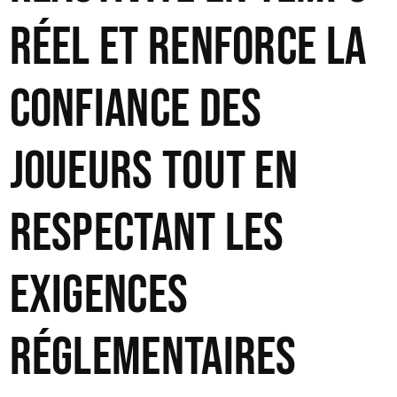
réel et renforce la
confiance des
joueurs tout en
respectant les
exigences
réglementaires