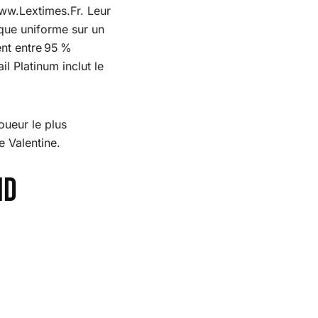
www.Lextimes.Fr. Leur
tique uniforme sur un
ent entre 95 %
l Platinum inclut le
oueur le plus
e Valentine.
nd