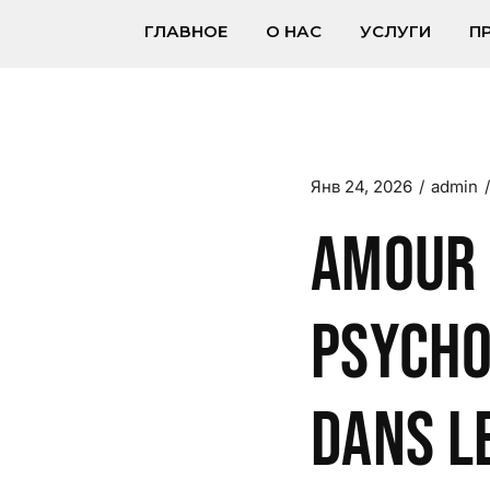
ГЛАВНОЕ
О НАС
УСЛУГИ
П
Янв 24, 2026
admin
Amour &
psycho
dans l