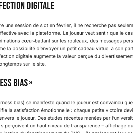
fection digitale
e une session de slot en février, il ne recherche pas seule
fective avec la plateforme. Le joueur veut sentir que le ca
nimations cœur‑battant sur les rouleaux, des messages per
me la possibilité d’envoyer un petit cadeau virtuel à son par
ffection digitale augmente la valeur perçue du divertissemen
longtemps sur le site.
ness bias »
airness bias) se manifeste quand le joueur est convaincu que 
fie la satisfaction émotionnelle : chaque petite victoire de
 envers le joueur. Des études récentes menées par l’univers
rs perçoivent un haut niveau de transparence – affichage 