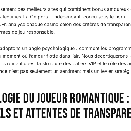
ssement des meilleurs sites qui combinent bonus amoureux e
.lextimes.fr/
. Ce portail indépendant, connu sous le nom
Fr, analyse chaque casino selon des critères de transpare
rmes de jeu responsable.
s adoptons un angle psychologique : comment les programm
u moment où l’amour flotte dans l’air. Nous décortiquerons 
rs romantiques, la structure des paliers VIP et le rôle des 
nce n’est pas seulement un sentiment mais un levier stratég
ogie du joueur romantique :
ls et attentes de transpar