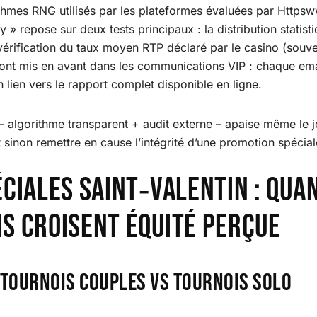
thmes RNG utilisés par les plateformes évaluées par Https
lay » repose sur deux tests principaux : la distribution statis
a vérification du taux moyen RTP déclaré par le casino (souv
sont mis en avant dans les communications VIP : chaque emai
ien vers le rapport complet disponible en ligne.
 algorithme transparent + audit externe – apaise même le j
 sinon remettre en cause l’intégrité d’une promotion spécial
ciales Saint‑Valentin : qua
s croisent équité perçue
: tournois couples vs tournois solo