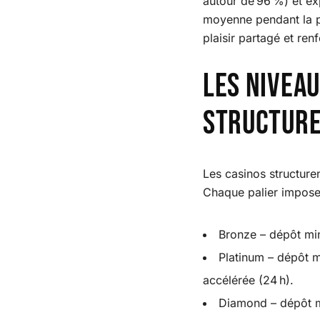
autour de 96 %) et ex
moyenne pendant la p
plaisir partagé et re
Les nivea
structure
Les casinos structure
Chaque palier impose d
Bronze – dépôt min
Platinum – dépôt m
accélérée (24 h).
Diamond – dépôt mi