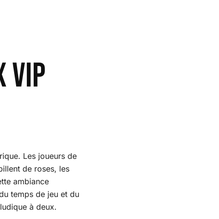
 VIP
ique. Les joueurs de
illent de roses, les
Cette ambiance
 du temps de jeu et du
ludique à deux.