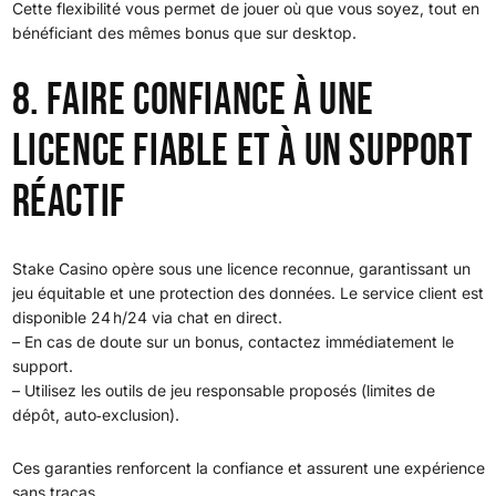
Cette flexibilité vous permet de jouer où que vous soyez, tout en
bénéficiant des mêmes bonus que sur desktop.
8. Faire confiance à une
licence fiable et à un support
réactif
Stake Casino opère sous une licence reconnue, garantissant un
jeu équitable et une protection des données. Le service client est
disponible 24 h/24 via chat en direct.
– En cas de doute sur un bonus, contactez immédiatement le
support.
– Utilisez les outils de jeu responsable proposés (limites de
dépôt, auto‑exclusion).
Ces garanties renforcent la confiance et assurent une expérience
sans tracas.