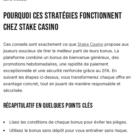
Pourquoi ces stratégies fonctionnent
chez Stake Casino
Ces conseils sont exactement ce que
Stake Casino
propose aux
joueurs soucieux de tirer le meilleur parti de leurs bonus. La
plateforme combine un bonus de bienvenue généreux, des
promotions hebdomadaires, une rapidité de paiement
exceptionnelle et une sécurité renforcée grâce au 2FA. En
suivant les étapes ci‑dessus, vous transformerez chaque offre en
avantage concret, tout en jouant de manière responsable et
sécurisée.
Récapitulatif en quelques points clés
Lisez les conditions de chaque bonus pour éviter les pièges.
Utilisez le bonus sans dépôt pour vous entraîner sans risque.