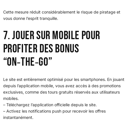
Cette mesure réduit considérablement le risque de piratage et
vous donne l’esprit tranquille.
7. Jouer sur mobile pour
profiter des bonus
“on‑the‑go”
Le site est entièrement optimisé pour les smartphones. En jouant
depuis l’application mobile, vous avez accès à des promotions
exclusives, comme des tours gratuits réservés aux utilisateurs
mobiles.
– Téléchargez l’application officielle depuis le site.
– Activez les notifications push pour recevoir les offres
instantanément.