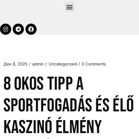
Дек 8, 2025
admin
Uncategorized
0 Comments
8 okos tipp a
sportfogadás és élő
kaszinó élmény