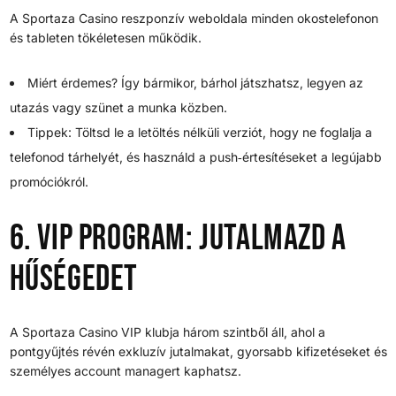
A Sportaza Casino reszponzív weboldala minden okostelefonon
és tableten tökéletesen működik.
Miért érdemes? Így bármikor, bárhol játszhatsz, legyen az
utazás vagy szünet a munka közben.
Tippek: Töltsd le a letöltés nélküli verziót, hogy ne foglalja a
telefonod tárhelyét, és használd a push‑értesítéseket a legújabb
promóciókról.
6. VIP program: jutalmazd a
hűségedet
A Sportaza Casino VIP klubja három szintből áll, ahol a
pontgyűjtés révén exkluzív jutalmakat, gyorsabb kifizetéseket és
személyes account managert kaphatsz.