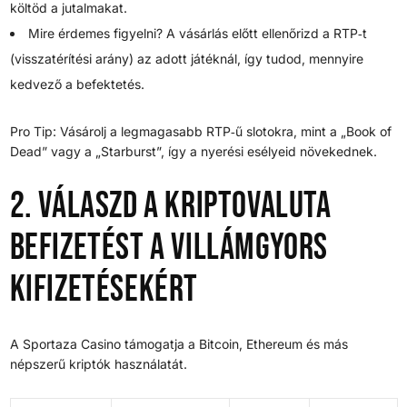
költöd a jutalmakat.
Mire érdemes figyelni? A vásárlás előtt ellenőrizd a RTP‑t
(visszatérítési arány) az adott játéknál, így tudod, mennyire
kedvező a befektetés.
Pro Tip: Vásárolj a legmagasabb RTP‑ű slotokra, mint a „Book of
Dead” vagy a „Starburst”, így a nyerési esélyeid növekednek.
2. Válaszd a kriptovaluta
befizetést a villámgyors
kifizetésekért
A Sportaza Casino támogatja a Bitcoin, Ethereum és más
népszerű kriptók használatát.