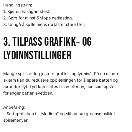
Handlingstrinn:
1. Kjør en hastighetstest.
2. Sørg for minst 5 Mbps nedlasting.
3. Unngå å spille mens du laster store filer.
3. Tilpass grafikk‑ og
lydinnstillinger
Mange spill lar deg justere grafikk‑ og lydnivå. På en mindre
skjerm kan du redusere oppløsningen for å spare batteri og
forbedre flyt. Lyd kan settes til lav eller av, noe som også
forlenger batterilevetiden.
Anbefaling:
– Sett grafikken til “Medium” og slå av bakgrunnsmusikk i
spillemenyen.