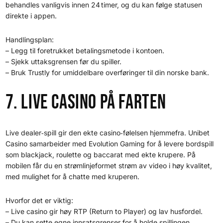
behandles vanligvis innen 24 timer, og du kan følge statusen
direkte i appen.
Handlingsplan:
– Legg til foretrukket betalingsmetode i kontoen.
– Sjekk uttaksgrensen før du spiller.
– Bruk Trustly for umiddelbare overføringer til din norske bank.
7. Live casino på farten
Live dealer‑spill gir den ekte casino‑følelsen hjemmefra. Unibet
Casino samarbeider med Evolution Gaming for å levere bordspill
som blackjack, roulette og baccarat med ekte krupere. På
mobilen får du en strømlinjeformet strøm av video i høy kvalitet,
med mulighet for å chatte med kruperen.
Hvorfor det er viktig:
– Live casino gir høy RTP (Return to Player) og lav husfordel.
– Du kan sette egne innsatsgrenser for å holde spillingen