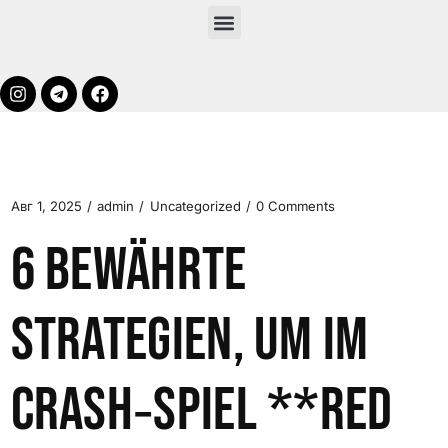
Авг 1, 2025
admin
Uncategorized
0 Comments
6 bewährte
Strategien, um im
Crash‑Spiel **Red