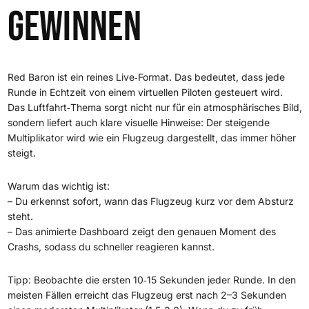
gewinnen
Red Baron ist ein reines Live‑Format. Das bedeutet, dass jede
Runde in Echtzeit von einem virtuellen Piloten gesteuert wird.
Das Luftfahrt‑Thema sorgt nicht nur für ein atmosphärisches Bild,
sondern liefert auch klare visuelle Hinweise: Der steigende
Multiplikator wird wie ein Flugzeug dargestellt, das immer höher
steigt.
Warum das wichtig ist:
– Du erkennst sofort, wann das Flugzeug kurz vor dem Absturz
steht.
– Das animierte Dashboard zeigt den genauen Moment des
Crashs, sodass du schneller reagieren kannst.
Tipp: Beobachte die ersten 10‑15 Sekunden jeder Runde. In den
meisten Fällen erreicht das Flugzeug erst nach 2–3 Sekunden