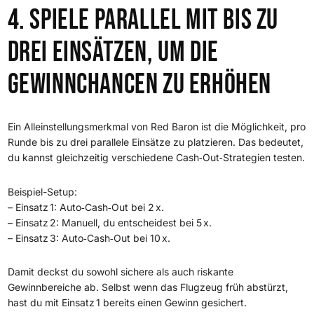
4. Spiele parallel mit bis zu
drei Einsätzen, um die
Gewinnchancen zu erhöhen
Ein Alleinstellungsmerkmal von Red Baron ist die Möglichkeit, pro
Runde bis zu drei parallele Einsätze zu platzieren. Das bedeutet,
du kannst gleichzeitig verschiedene Cash‑Out‑Strategien testen.
Beispiel-Setup:
– Einsatz 1: Auto‑Cash‑Out bei 2 x.
– Einsatz 2: Manuell, du entscheidest bei 5 x.
– Einsatz 3: Auto‑Cash‑Out bei 10 x.
Damit deckst du sowohl sichere als auch riskante
Gewinnbereiche ab. Selbst wenn das Flugzeug früh abstürzt,
hast du mit Einsatz 1 bereits einen Gewinn gesichert.