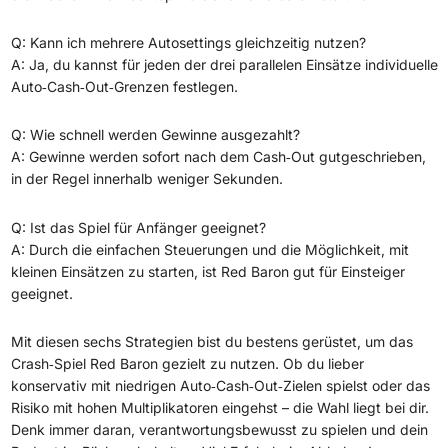
Q: Kann ich mehrere Autosettings gleichzeitig nutzen?
A: Ja, du kannst für jeden der drei parallelen Einsätze individuelle
Auto‑Cash‑Out‑Grenzen festlegen.
Q: Wie schnell werden Gewinne ausgezahlt?
A: Gewinne werden sofort nach dem Cash‑Out gutgeschrieben,
in der Regel innerhalb weniger Sekunden.
Q: Ist das Spiel für Anfänger geeignet?
A: Durch die einfachen Steuerungen und die Möglichkeit, mit
kleinen Einsätzen zu starten, ist Red Baron gut für Einsteiger
geeignet.
Mit diesen sechs Strategien bist du bestens gerüstet, um das
Crash‑Spiel Red Baron gezielt zu nutzen. Ob du lieber
konservativ mit niedrigen Auto‑Cash‑Out‑Zielen spielst oder das
Risiko mit hohen Multiplikatoren eingehst – die Wahl liegt bei dir.
Denk immer daran, verantwortungsbewusst zu spielen und dein