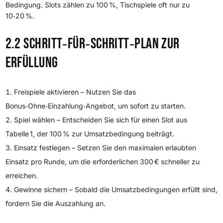
Bedingung. Slots zählen zu 100 %, Tischspiele oft nur zu
10‑20 %.
2.2 Schritt‑für‑Schritt‑Plan zur
Erfüllung
Freispiele aktivieren – Nutzen Sie das
Bonus‑Ohne‑Einzahlung‑Angebot, um sofort zu starten.
Spiel wählen – Entscheiden Sie sich für einen Slot aus
Tabelle 1, der 100 % zur Umsatzbedingung beiträgt.
Einsatz festlegen – Setzen Sie den maximalen erlaubten
Einsatz pro Runde, um die erforderlichen 300 € schneller zu
erreichen.
Gewinne sichern – Sobald die Umsatzbedingungen erfüllt sind,
fordern Sie die Auszahlung an.