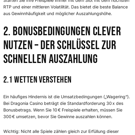
Starten Sie Ihre Freispiele immer mit dem Slot mit dem höchsten
RTP und einer mittleren Volatilität. Das bietet die beste Balance
aus Gewinnhäufigkeit und möglicher Auszahlungshöhe.
2. Bonusbedingungen clever
nutzen – Der Schlüssel zur
schnellen Auszahlung
2.1 Wetten verstehen
Ein häufiges Hindernis ist die Umsatzbedingungen („Wagering“).
Bei Dragonia Casino beträgt die Standardforderung 30 x des
Bonusbetrags. Wenn Sie 10 € Freispiele erhalten, müssen Sie
300 € umsetzen, bevor Sie Gewinne auszahlen können.
Wichtig: Nicht alle Spiele zählen gleich zur Erfüllung dieser