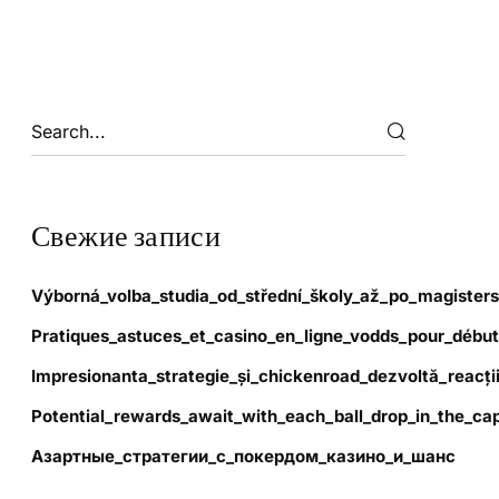
Свежие записи
Výborná_volba_studia_od_střední_školy_až_po_magisters
Pratiques_astuces_et_casino_en_ligne_vodds_pour_début
Impresionanta_strategie_și_chickenroad_dezvoltă_reacți
Potential_rewards_await_with_each_ball_drop_in_the_cap
Азартные_стратегии_с_покердом_казино_и_шанс